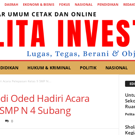
DAERAH
EKONOMI & BISNIS
FOKUS
NASIONAL
PENDIDIKAN
REDAKS
DIDIKAN
HUKUM & KRIMINAL
POLITIK
NASIONAL
i Acara Pelepasan Kelas 9 SMP N...
EDI
di Oded Hadiri Acara
Unt
Seko
Rua
9 SMP N 4 Subang
Pelita
0
Shol
Kegi