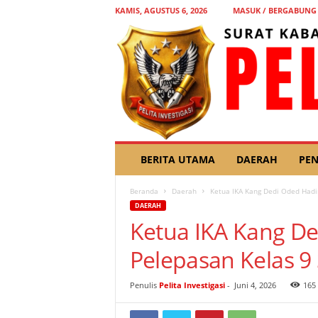
KAMIS, AGUSTUS 6, 2026
MASUK / BERGABUNG
P
BERITA UTAMA
DAERAH
PEN
E
L
Beranda
Daerah
Ketua IKA Kang Dedi Oded Hadir
I
DAERAH
T
Ketua IKA Kang De
A
I
Pelepasan Kelas 
N
V
E
Penulis
Pelita Investigasi
-
Juni 4, 2026
165
S
T