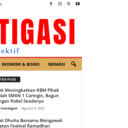
I
EKONOMI & BISNIS
REDAKSI
TOR PICKS
uk Meningkatkan KBM Pihak
lah SMAN 1 Caringin, Bagun
ngan Robel Seadanya
 Investigasi
-
Agustus 9, 2022
at Dhuha Bersama Mengawali
atan Festival Ramadhan