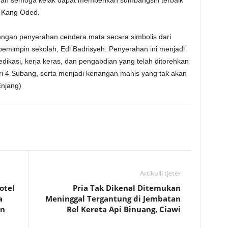
an semoga kelak dapat memberikan sumbangsih terbaik
s Kang Oded.
engan penyerahan cendera mata secara simbolis dari
emimpin sekolah, Edi Badrisyeh. Penyerahan ini menjadi
edikasi, kerja keras, dan pengabdian yang telah ditorehkan
 4 Subang, serta menjadi kenangan manis yang tak akan
Enjang)
Artikulli tjetër
otel
Pria Tak Dikenal Ditemukan
a
Meninggal Tergantung di Jembatan
en
Rel Kereta Api Binuang, Ciawi