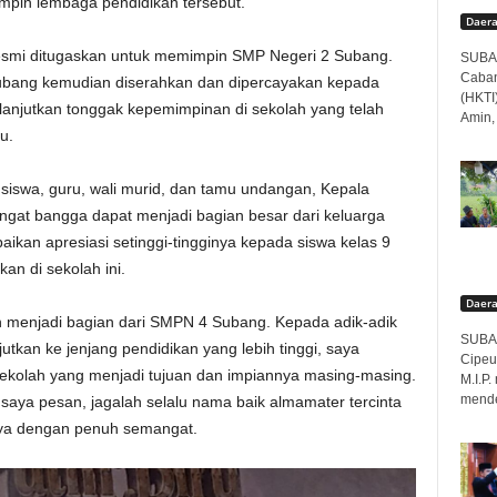
impin lembaga pendidikan tersebut.
Daer
resmi ditugaskan untuk memimpin SMP Negeri 2 Subang.
SUBAN
Caban
ubang kemudian diserahkan dan dipercayakan kepada
(HKTI
elanjutkan tonggak kepemimpinan di sekolah yang telah
Amin,
u.
swa, guru, wali murid, dan tamu undangan, Kepala
gat bangga dapat menjadi bagian besar dari keluarga
kan apresiasi setinggi-tingginya kepada siswa kelas 9
an di sekolah ini.
Daer
 menjadi bagian dari SMPN 4 Subang. Kepada adik-adik
SUBAN
jutkan ke jenjang pendidikan yang lebih tinggi, saya
Cipeu
ekolah yang menjadi tujuan dan impiannya masing-masing.
M.I.P
menden
 saya pesan, jagalah selalu nama baik almamater tercinta
rnya dengan penuh semangat.