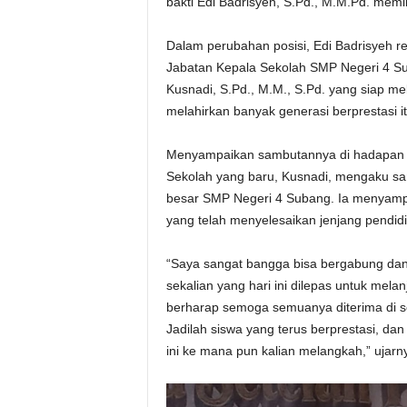
bakti Edi Badrisyeh, S.Pd., M.M.Pd. mem
Dalam perubahan posisi, Edi Badrisyeh 
Jabatan Kepala Sekolah SMP Negeri 4 S
Kusnadi, S.Pd., M.M., S.Pd. yang siap m
melahirkan banyak generasi berprestasi it
Menyampaikan sambutannya di hadapan si
Sekolah yang baru, Kusnadi, mengaku san
besar SMP Negeri 4 Subang. Ia menyampai
yang telah menyelesaikan jenjang pendidik
“Saya sangat bangga bisa bergabung dan
sekalian yang hari ini dilepas untuk melan
berharap semoga semuanya diterima di s
Jadilah siswa yang terus berprestasi, dan
ini ke mana pun kalian melangkah,” uja