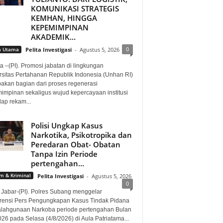
KOMUNIKASI STRATEGIS
KEMHAN, HINGGA
KEPEMIMPINAN
AKADEMIK...
0
a Utama
Pelita Investigasi
-
Agustus 5, 2026
a –(PI). Promosi jabatan di lingkungan
rsitas Pertahanan Republik Indonesia (Unhan RI)
akan bagian dari proses regenerasi
impinan sekaligus wujud kepercayaan institusi
dap rekam...
Polisi Ungkap Kasus
Narkotika, Psikotropika dan
Peredaran Obat- Obatan
Tanpa Izin Periode
pertengahan...
 & Kriminal
Pelita Investigasi
-
Agustus 5, 2026
0
 Jabar-(PI). Polres Subang menggelar
rensi Pers Pengungkapan Kasus Tindak Pidana
lahgunaan Narkoba periode pertengahan Bulan
026 pada Selasa (4/8/2026) di Aula Patriatama...