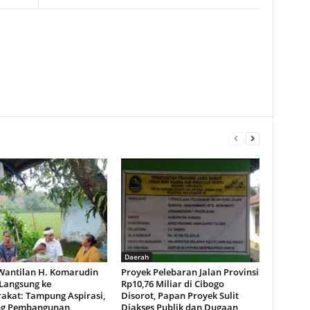
Daerah
Wantilan H. Komarudin
Proyek Pelebaran Jalan Provinsi
 Langsung ke
Rp10,76 Miliar di Cibogo
akat: Tampung Aspirasi,
Disorot, Papan Proyek Sulit
ng Pembangunan
Diakses Publik dan Dugaan