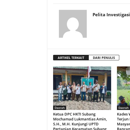
Pelita Investigasi
ARTIKEL TERKAIT
DARI PENULIS
Daerah
Daerah
Ketua DPC HKTI Subang
Kades 
Mochamad Lukmantias Amin,
Terjun
S.H., M.H. Kunjungi UPTD
Masyar
Pertanian Kecamatan Subang,
Ranca