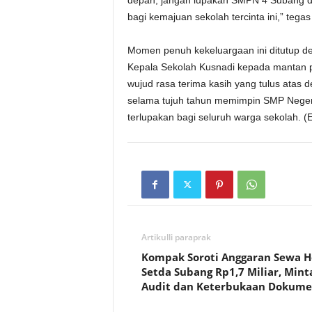
depan, jangan lupakan SMPN 4 Subang d
bagi kemajuan sekolah tercinta ini,” tega
Momen penuh kekeluargaan ini ditutup d
Kepala Sekolah Kusnadi kepada mantan p
wujud rasa terima kasih yang tulus atas d
selama tujuh tahun memimpin SMP Negeri
terlupakan bagi seluruh warga sekolah. (
Artikulli paraprak
Kompak Soroti Anggaran Sewa H
Setda Subang Rp1,7 Miliar, Mint
Audit dan Keterbukaan Dokum