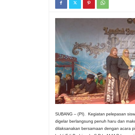
I
G
A
S
I
SUBANG – (PI). Kegiatan pelepasan sisw
digelar berlangsung penuh haru dan mak
dilaksanakan bersamaan dengan acara pi