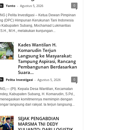
0
ah
Yanto
-
Agustus 5, 2026
G | Pelita Investigasi – Ketua Dewan Pimpinan
g (DPC) Himpunan Kerukunan Tani Indonesia
) Kabupaten Subang, Mochamad Lukmantias
 S.H., M.H., melakukan kunjungan...
Kades Wantilan H.
Komarudin Terjun
Langsung ke Masyarakat:
Tampung Aspirasi, Rancang
Pembangunan Berdasarkan
Suara...
0
ah
Pelita Investigasi
-
Agustus 5, 2026
G,— (PI). Kepala Desa Wantilan, Kecamatan
ndey, Kabupaten Subang, H. Komarudin, S.Pd.,
. menegaskan komitmennya memimpin dengan
gar langsung dari rakyat. Ia terjun langsung...
SEJAK PENGABDIAN
MARSMA TNI DEDY
YULIANTO: DARI LOGISTIK,