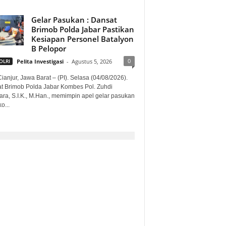
Gelar Pasukan : Dansat
Brimob Polda Jabar Pastikan
Kesiapan Personel Batalyon
B Pelopor
0
OLRI
Pelita Investigasi
-
Agustus 5, 2026
ianjur, Jawa Barat – (PI). Selasa (04/08/2026).
t Brimob Polda Jabar Kombes Pol. Zuhdi
ara, S.I.K., M.Han., memimpin apel gelar pasukan
o...