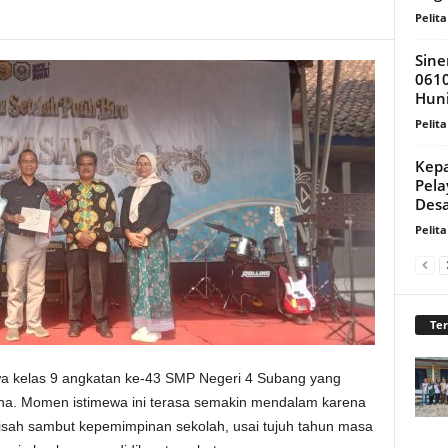
Pelita
Sin
061
Huni
Pelita
Kepa
Pel
Desa
Pelita
Te
a kelas 9 angkatan ke-43 SMP Negeri 4 Subang yang
na. Momen istimewa ini terasa semakin mendalam karena
sah sambut kepemimpinan sekolah, usai tujuh tahun masa