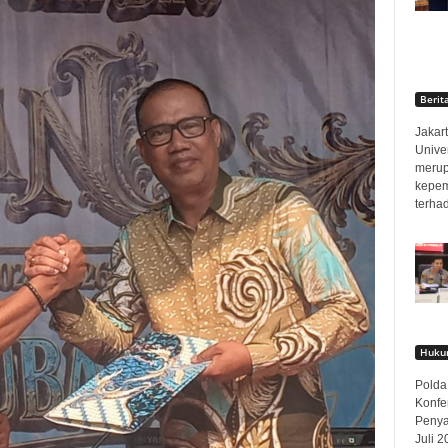
Berit
Jakart
Unive
merup
kepem
terha
Hukum
Polda
Konfe
Penya
Juli 2