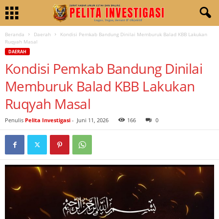
Beranda
Daerah
Kondisi Pemkab Bandung Dinilai Memburuk Balad KBB Lakukan
Ruqyah Masal
DAERAH
Kondisi Pemkab Bandung Dinilai
Memburuk Balad KBB Lakukan
Ruqyah Masal
Penulis
Pelita Investigasi
-
Juni 11, 2026
166
0