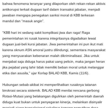
bahwa fenomena teranyar yang dilaporkan oleh rekan-rekan aktivis
antikorupsi terkait dugaan tarif dalam transaksi jabatan, menjadi
jawaban mengapa penegakan sanksi moral di KBB terkesan
mandul dan “masuk angin”.
“KBB hari ini sedang sakit komplikasi jiwa dan raga! Raga
pemerintahan ini rusak karena integritasnya digadaikan lewat
dugaan jual-beli kursi jabatan. Jiwa pemerintahan ini pun ikut mati
karena oknum ASN amoral justru dilindungi, sementara masyarakat
yang menyuarakan kebenaran malah dikriminalisasi. Jika untuk
menjabat saja diduga harus pakai uang pelicin, maka jangan heran
jika pejabat yang lahir tidak memiliki beban moral untuk melanggar
etika dan asusila,” ujar Korlap BALAD KBB, Kamis (11/6).
Hubungan sebab-akibat ini memperlihatkan rusaknya tatanan
birokrasi secara sistemik. BALAD KBB menilai rencana gerbong
Rotasi-Mutasi yang belakangan digulirkan oleh pemerintah daerah
diduga kuat bukan untuk penyegaran kinerja, melainkan disinyalir
menjadi ajang transaksional sekaligus tameng pemutihan dosa