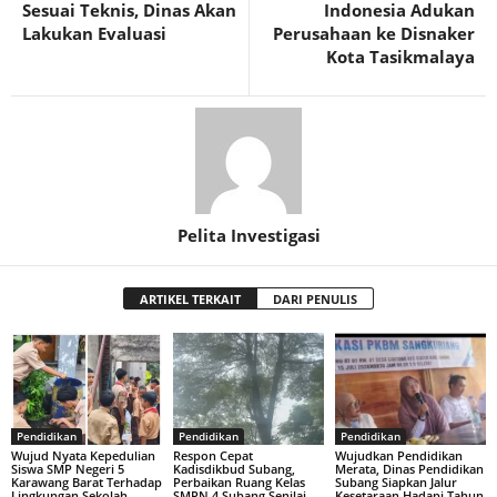
Sesuai Teknis, Dinas Akan
Indonesia Adukan
Lakukan Evaluasi
Perusahaan ke Disnaker
Kota Tasikmalaya
Pelita Investigasi
ARTIKEL TERKAIT
DARI PENULIS
Pendidikan
Pendidikan
Pendidikan
Wujud Nyata Kepedulian
Respon Cepat
Wujudkan Pendidikan
Siswa SMP Negeri 5
Kadisdikbud Subang,
Merata, Dinas Pendidikan
Karawang Barat Terhadap
Perbaikan Ruang Kelas
Subang Siapkan Jalur
Lingkungan Sekolah
SMPN 4 Subang Senilai
Kesetaraan Hadapi Tahun