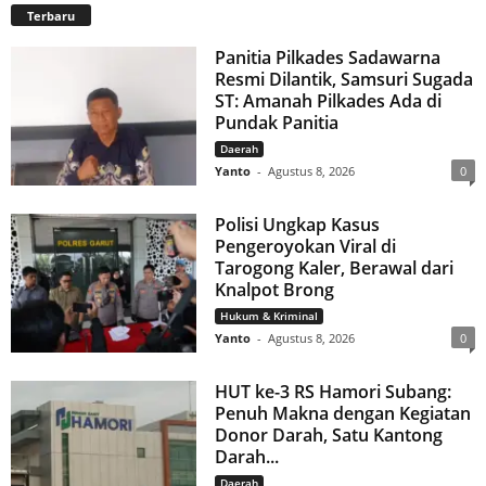
Terbaru
Panitia Pilkades Sadawarna
Resmi Dilantik, Samsuri Sugada
ST: Amanah Pilkades Ada di
Pundak Panitia
Daerah
Yanto
-
Agustus 8, 2026
0
Polisi Ungkap Kasus
Pengeroyokan Viral di
Tarogong Kaler, Berawal dari
Knalpot Brong
Hukum & Kriminal
Yanto
-
Agustus 8, 2026
0
HUT ke-3 RS Hamori Subang:
Penuh Makna dengan Kegiatan
Donor Darah, Satu Kantong
Darah...
Daerah