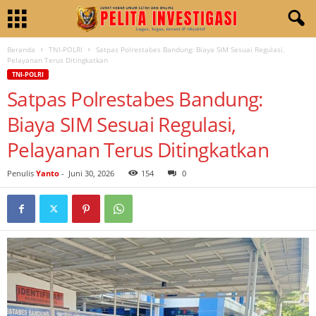
Beranda
TNI-POLRI
Satpas Polrestabes Bandung: Biaya SIM Sesuai Regulasi,
Pelayanan Terus Ditingkatkan
TNI-POLRI
Satpas Polrestabes Bandung:
Biaya SIM Sesuai Regulasi,
Pelayanan Terus Ditingkatkan
Penulis
Yanto
-
Juni 30, 2026
154
0