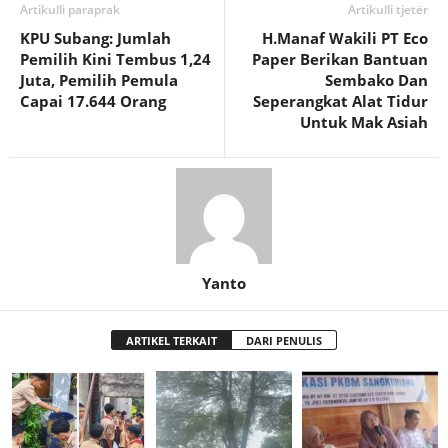
Artikulli paraprak
Artikulli tjetër
KPU Subang: Jumlah
H.Manaf Wakili PT Eco
Pemilih Kini Tembus 1,24
Paper Berikan Bantuan
Juta, Pemilih Pemula
Sembako Dan
Capai 17.644 Orang
Seperangkat Alat Tidur
Untuk Mak Asiah
Yanto
ARTIKEL TERKAIT
DARI PENULIS