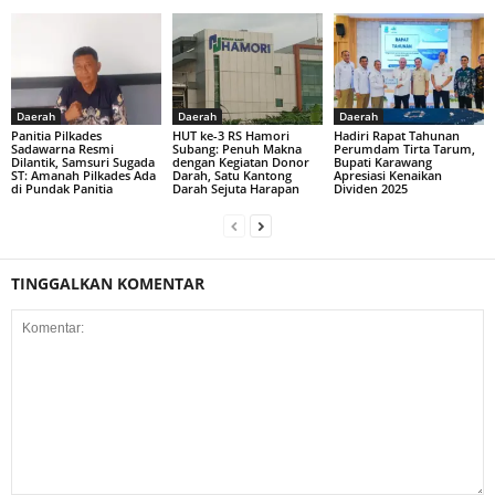
Daerah
Daerah
Daerah
Panitia Pilkades
HUT ke-3 RS Hamori
Hadiri Rapat Tahunan
Sadawarna Resmi
Subang: Penuh Makna
Perumdam Tirta Tarum,
Dilantik, Samsuri Sugada
dengan Kegiatan Donor
Bupati Karawang
ST: Amanah Pilkades Ada
Darah, Satu Kantong
Apresiasi Kenaikan
di Pundak Panitia
Darah Sejuta Harapan
Dividen 2025
TINGGALKAN KOMENTAR