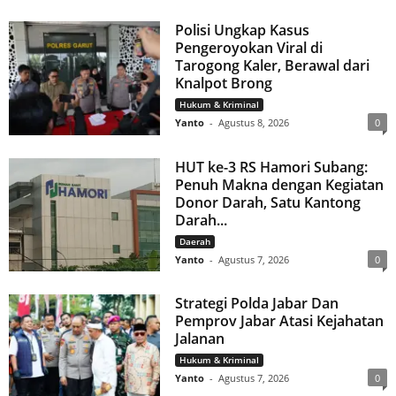
Polisi Ungkap Kasus
Pengeroyokan Viral di
Tarogong Kaler, Berawal dari
Knalpot Brong
Hukum & Kriminal
Yanto
-
Agustus 8, 2026
0
HUT ke-3 RS Hamori Subang:
Penuh Makna dengan Kegiatan
Donor Darah, Satu Kantong
Darah...
Daerah
Yanto
-
Agustus 7, 2026
0
Strategi Polda Jabar Dan
Pemprov Jabar Atasi Kejahatan
Jalanan
Hukum & Kriminal
Yanto
-
Agustus 7, 2026
0