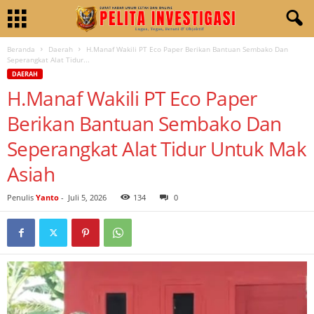
Beranda
Daerah
H.Manaf Wakili PT Eco Paper Berikan Bantuan Sembako Dan
Seperangkat Alat Tidur...
DAERAH
H.Manaf Wakili PT Eco Paper
Berikan Bantuan Sembako Dan
Seperangkat Alat Tidur Untuk Mak
Asiah
Penulis
Yanto
-
Juli 5, 2026
134
0