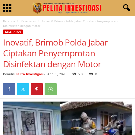
Beranda
Kesehatan
Inovatif, Brimob Polda Jabar Ciptakan Penyemprotan
Disinfektan dengan Motor
KESEHATAN
Inovatif, Brimob Polda Jabar
Ciptakan Penyemprotan
Disinfektan dengan Motor
Penulis
Pelita Investigasi
-
April 3, 2020
682
0