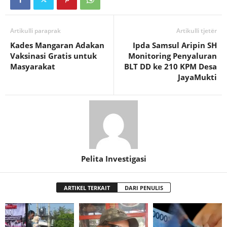
Artikulli paraprak
Artikulli tjetër
Kades Mangaran Adakan
Ipda Samsul Aripin SH
Vaksinasi Gratis untuk
Monitoring Penyaluran
Masyarakat
BLT DD ke 210 KPM Desa
JayaMukti
Pelita Investigasi
ARTIKEL TERKAIT
DARI PENULIS