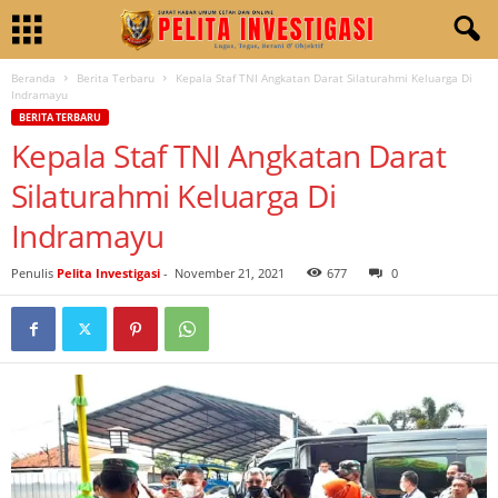
Beranda
Berita Terbaru
Kepala Staf TNI Angkatan Darat Silaturahmi Keluarga Di
Indramayu
BERITA TERBARU
Kepala Staf TNI Angkatan Darat
Silaturahmi Keluarga Di
Indramayu
Penulis
Pelita Investigasi
-
November 21, 2021
677
0