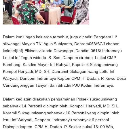
Dalam kunjungan keluarga tersebut, juga dihadiri Pangdam III/
siliwanggi Mayjen TNI Agus Subiyanto, Danrem063/SGJ cirebon
kolonel(Inf) Elkines villando Dewangga. Dandim 0616/ Indramayu
Letkol Inf Teguh widodo. S. Sos. Danpom cirebon Letkol CMP
Bambang, Kasdim Mayor Inf Ruhiyat, Kapolsek Sukagumiwang
Kompol Heriyadi, MD, SH, Danramil Sukagumiwang Lettu Inf
Waryadi, Danpom Indramayu Kapten CPM H. Dadan. P. Kuwu Desa
Candangpinggan Tariyah dan dihadiri PJU Kodim Indramayu.
Dalam kegiatan dilakukan pengamanan Polsek sukagumiwang
sebanyak 14 Personil dipimpin oleh Kompol Heriyadi, MD, SH,
Koramil Sukagumiwang sebanyak 10 Personil yang dimpin oleh
lettu Inf Waryadi, Denpom Indramayu sebanyak 6 personi.
Dipimpin kapten CPM H. Dadan. P. Sekitar pukul 13: 00 Wib,