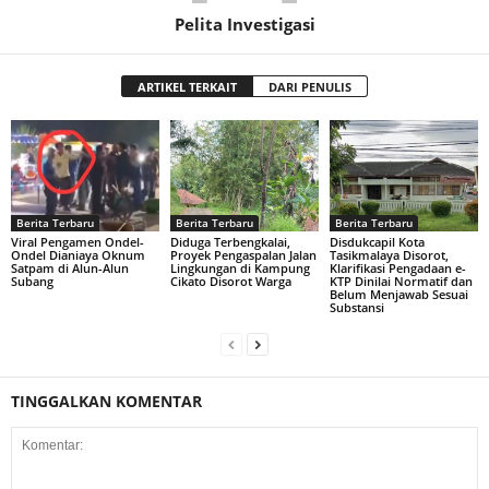
Pelita Investigasi
ARTIKEL TERKAIT
DARI PENULIS
Berita Terbaru
Berita Terbaru
Berita Terbaru
Viral Pengamen Ondel-
Diduga Terbengkalai,
Disdukcapil Kota
Ondel Dianiaya Oknum
Proyek Pengaspalan Jalan
Tasikmalaya Disorot,
Satpam di Alun-Alun
Lingkungan di Kampung
Klarifikasi Pengadaan e-
Subang
Cikato Disorot Warga
KTP Dinilai Normatif dan
Belum Menjawab Sesuai
Substansi
TINGGALKAN KOMENTAR