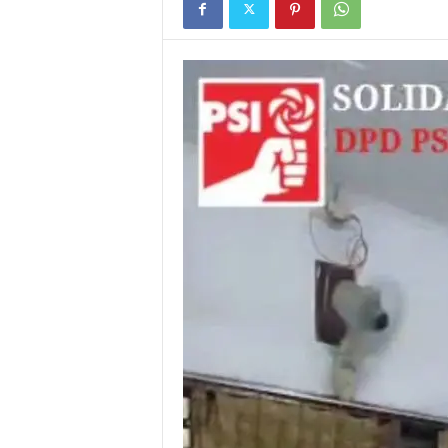
I
G
A
S
I