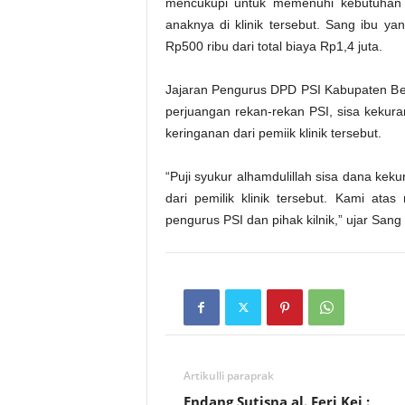
mencukupi untuk memenuhi kebutuhan s
anaknya di klinik tersebut. Sang ibu
Rp500 ribu dari total biaya Rp1,4 juta.
Jajaran Pengurus DPD PSI Kabupaten Beka
perjuangan rekan-rekan PSI, sisa kekur
keringanan dari pemiik klinik tersebut.
“Puji syukur alhamdulillah sisa dana ke
dari pemilik klinik tersebut. Kami at
pengurus PSI dan pihak kilnik,” ujar Sang 
Artikulli paraprak
Endang Sutisna al. Feri Kei :