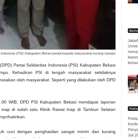
Berit
Jakart
Unive
merup
s Indonesia (PSI) Kabupaten Bekasi peduli kepada masyarakat kurang mampu
kepem
terha
DPD) Partai Solidaritas Indonesia (PSI) Kabupaten Bekasi
mpu. Kehadiran PSI di tengah masyarakat setidaknya
rasakan oleh masyarakat. Seperti yang dilakukan oleh DPD
19.00 WIB, DPD PSI Kabupaten Bekasi mendapat laporan
Hukum
 inap di salah satu Klinik Rawat Inap di Tambun Selatan
mprihatinkan.
Polda
Konfe
Penya
ruh cuci dengan penghasilan sangat minim dan kurang
Juli 2