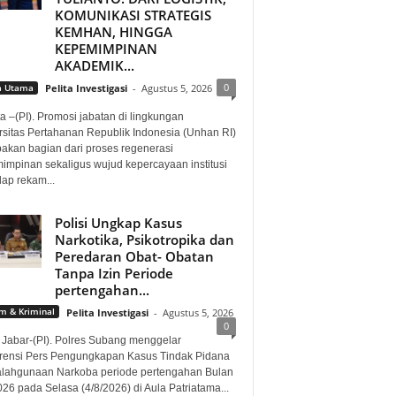
KOMUNIKASI STRATEGIS
KEMHAN, HINGGA
KEPEMIMPINAN
AKADEMIK...
0
a Utama
Pelita Investigasi
-
Agustus 5, 2026
a –(PI). Promosi jabatan di lingkungan
rsitas Pertahanan Republik Indonesia (Unhan RI)
akan bagian dari proses regenerasi
impinan sekaligus wujud kepercayaan institusi
dap rekam...
Polisi Ungkap Kasus
Narkotika, Psikotropika dan
Peredaran Obat- Obatan
Tanpa Izin Periode
pertengahan...
 & Kriminal
Pelita Investigasi
-
Agustus 5, 2026
0
 Jabar-(PI). Polres Subang menggelar
rensi Pers Pengungkapan Kasus Tindak Pidana
lahgunaan Narkoba periode pertengahan Bulan
026 pada Selasa (4/8/2026) di Aula Patriatama...