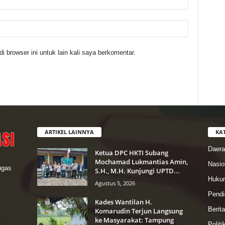
 browser ini untuk lain kali saya berkomentar.
ARTIKEL LAINNYA
KA
Daer
Ketua DPC HKTI Subang
Mochamad Lukmantias Amin,
Nasio
lugas
S.H., M.H. Kunjungi UPTD...
Hukum
Agustus 5, 2026
Pendi
Kades Wantilan H.
Berit
Komarudin Terjun Langsung
ke Masyarakat: Tampung
Politi