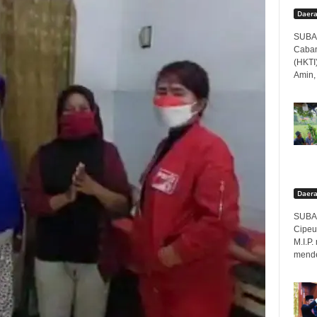
Daer
SUBAN
Caban
(HKTI
Amin,
Daer
SUBAN
Cipeu
M.I.P
menden