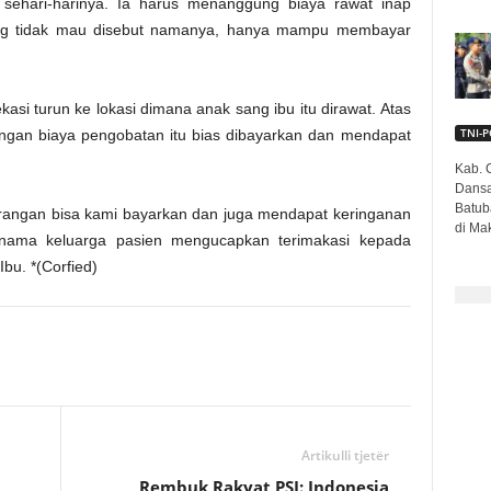
ehari-harinya. Ia harus menanggung biaya rawat inap
 yang tidak mau disebut namanya, hanya mampu membayar
si turun ke lokasi dimana anak sang ibu itu dirawat. Atas
TNI-P
angan biaya pengobatan itu bias dibayarkan dan mendapat
Kab. C
Dansa
Batub
kurangan bisa kami bayarkan dan juga mendapat keringanan
di Mak
as nama keluarga pasien mengucapkan terimakasi kepada
Ibu. *(Corfied)
Artikulli tjetër
Rembuk Rakyat PSI: Indonesia