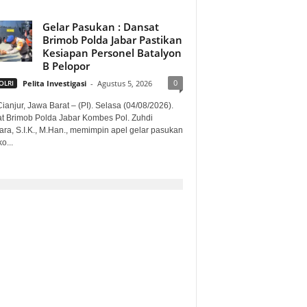
Gelar Pasukan : Dansat
Brimob Polda Jabar Pastikan
Kesiapan Personel Batalyon
B Pelopor
0
OLRI
Pelita Investigasi
-
Agustus 5, 2026
ianjur, Jawa Barat – (PI). Selasa (04/08/2026).
t Brimob Polda Jabar Kombes Pol. Zuhdi
ara, S.I.K., M.Han., memimpin apel gelar pasukan
o...