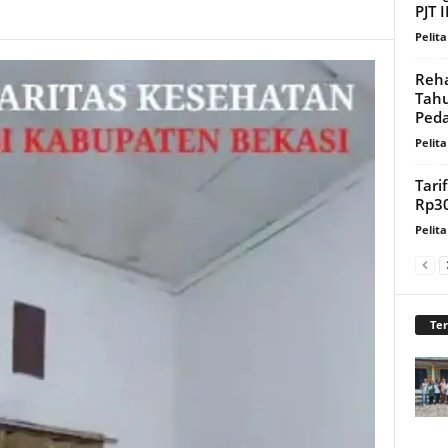
PJT 
Pelita
Reha
Tahu
Ped
Pelita
Tari
Rp30
Pelita
Te