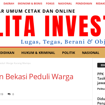
DAERAH
EKONOMI & BISNIS
FOKUS
NASIONAL
PENDIDIKAN
REDAKS
DIDIKAN
HUKUM & KRIMINAL
POLITIK
NASIONAL
Peduli Warga Kurang Mampu
EDI
n Bekasi Peduli Warga
PPK 
Tasi
jaw
Pelita
419
0
Didu
Pen