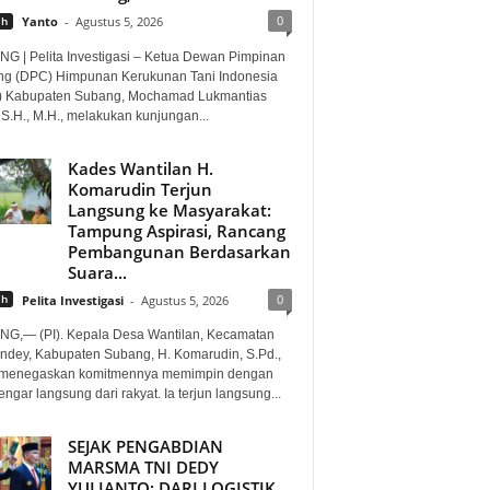
0
ah
Yanto
-
Agustus 5, 2026
G | Pelita Investigasi – Ketua Dewan Pimpinan
g (DPC) Himpunan Kerukunan Tani Indonesia
) Kabupaten Subang, Mochamad Lukmantias
 S.H., M.H., melakukan kunjungan...
Kades Wantilan H.
Komarudin Terjun
Langsung ke Masyarakat:
Tampung Aspirasi, Rancang
Pembangunan Berdasarkan
Suara...
0
ah
Pelita Investigasi
-
Agustus 5, 2026
G,— (PI). Kepala Desa Wantilan, Kecamatan
ndey, Kabupaten Subang, H. Komarudin, S.Pd.,
. menegaskan komitmennya memimpin dengan
gar langsung dari rakyat. Ia terjun langsung...
SEJAK PENGABDIAN
MARSMA TNI DEDY
YULIANTO: DARI LOGISTIK,