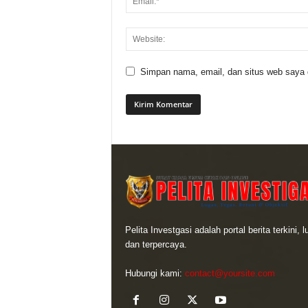
Simpan nama, email, dan situs web saya di
Pelita Investgasi adalah portal berita terkini, 
dan terpercaya.
Hubungi kami:
contact@yoursite.com