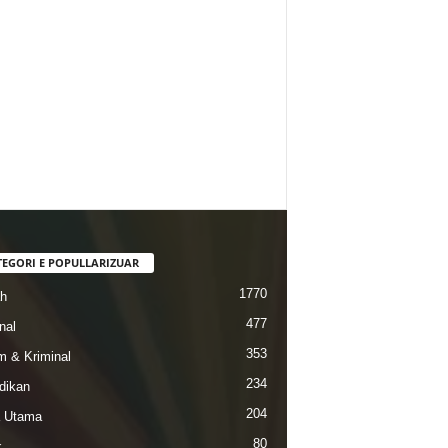
TEGORI E POPULLARIZUAR
1770
ah
477
nal
353
 & Kriminal
234
dikan
204
a Utama
80
k