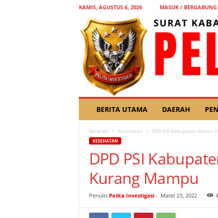
KAMIS, AGUSTUS 6, 2026
MASUK / BERGABUNG
P
BERITA UTAMA
DAERAH
PEN
E
L
Beranda
Kesehatan
DPD PSI Kabupaten Bekasi 
I
KESEHATAN
T
DPD PSI Kabupate
A
I
Kurang Mampu
N
V
E
Penulis
Pelita Investigasi
-
Maret 23, 2022
S
T