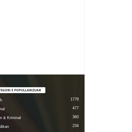
TEGORI E POPULLARIZUAR
1778
ah
477
nal
360
 & Kriminal
234
dikan