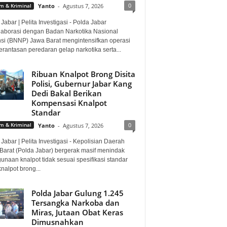
0
 & Kriminal
Yanto
-
Agustus 7, 2026
Jabar | Pelita Investigasi - Polda Jabar
laborasi dengan Badan Narkotika Nasional
nsi (BNNP) Jawa Barat mengintensifkan operasi
rantasan peredaran gelap narkotika serta...
Ribuan Knalpot Brong Disita
Polisi, Gubernur Jabar Kang
Dedi Bakal Berikan
Kompensasi Knalpot
Standar
0
 & Kriminal
Yanto
-
Agustus 7, 2026
Jabar | Pelita Investigasi - Kepolisian Daerah
Barat (Polda Jabar) bergerak masif menindak
unaan knalpot tidak sesuai spesifikasi standar
knalpot brong...
Polda Jabar Gulung 1.245
Tersangka Narkoba dan
Miras, Jutaan Obat Keras
Dimusnahkan