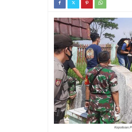
I
G
A
S
I
Kepolisian.