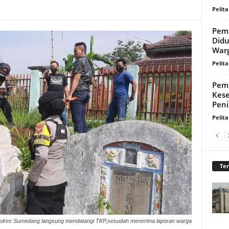
Pelita
Pem
Didu
War
Pelita
Pemk
Kese
Peni
Pelita
Te
Polres Sumedang langsung mendatangi TKP,sesudah menerima laporan warga