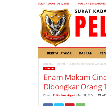
JUMAT, AGUSTUS 7, 2026
MASUK / BERGABUNG
P
BERITA UTAMA
DAERAH
PEN
E
L
Beranda
Daerah
Enam Makam Cina di Sumedang U
I
DAERAH
T
Enam Makam Cina 
A
I
Dibongkar Orang T
N
V
E
Penulis
Pelita Investigasi
-
Mei 31, 2022
41
S
T