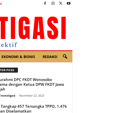
SI
EKONOMI & BISNIS
REDAKSI
TOR PICKS
turahmi DPC FKDT Wonosobo
sama dengan Ketua DPW FKDT Jawa
gah
 Investigasi
-
November 22, 2023
i Tangkap 457 Tersangka TPPO, 1.476
an Diselamatkan