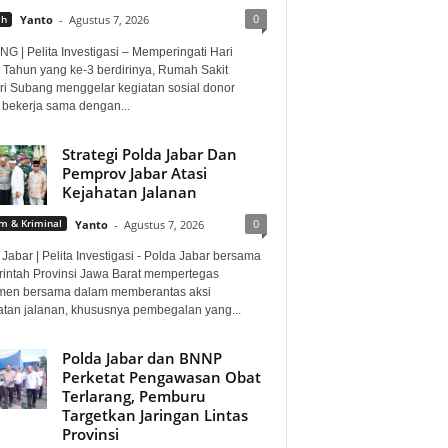
0
ah
Yanto
-
Agustus 7, 2026
G | Pelita Investigasi – Memperingati Hari
 Tahun yang ke-3 berdirinya, Rumah Sakit
i Subang menggelar kegiatan sosial donor
 bekerja sama dengan...
Strategi Polda Jabar Dan
Pemprov Jabar Atasi
Kejahatan Jalanan
0
 & Kriminal
Yanto
-
Agustus 7, 2026
Jabar | Pelita Investigasi - Polda Jabar bersama
intah Provinsi Jawa Barat mempertegas
men bersama dalam memberantas aksi
atan jalanan, khususnya pembegalan yang...
Polda Jabar dan BNNP
Perketat Pengawasan Obat
Terlarang, Pemburu
Targetkan Jaringan Lintas
Provinsi