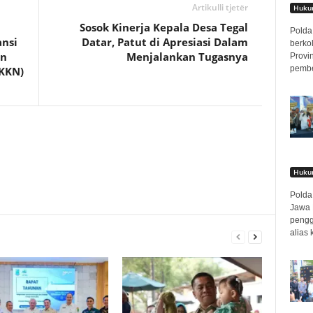
Artikulli tjetër
Hukum
Sosok Kinerja Kepala Desa Tegal
Polda 
nsi
Datar, Patut di Apresiasi Dalam
berko
an
Menjalankan Tugasnya
Provi
pembe
(KKN)
Hukum
Polda 
Jawa 
pengg
alias 