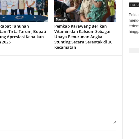
Hukum
Polda 
Daerah
mengge
 Rapat Tahunan
Pemkab Karawang Berikan
terte
am Tirta Tarum, Bupati
Vitamin dan Kalsium Sebagai
hingga
ng Apresiasi Kenaikan
Upaya Penurunan Angka
n 2025
Stunting Secara Serentak di 30
Kecamatan