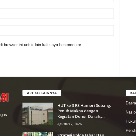
 browser ini untuk lain kali saya berkomentar.
ARTIKEL LAINNYA
KA
Daer
HUT ke-3 RS Hamori Subang:
Penuh Makna dengan
Nasio
lugas
Kegiatan Donor Darah,...
Hukum
Agustus 7, 2026
Pendi
Strategi Polda Jabar Dan