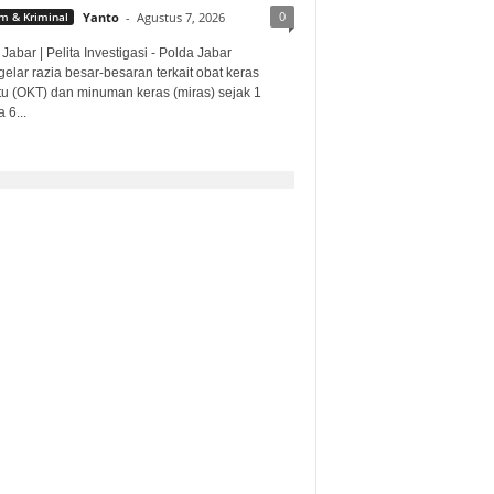
0
 & Kriminal
Yanto
-
Agustus 7, 2026
Jabar | Pelita Investigasi - Polda Jabar
lar razia besar-besaran terkait obat keras
ntu (OKT) dan minuman keras (miras) sejak 1
 6...