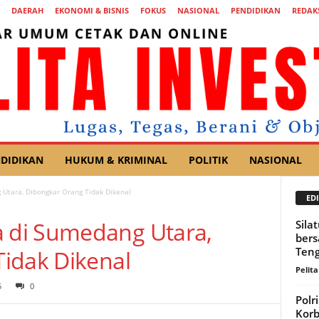
DAERAH
EKONOMI & BISNIS
FOKUS
NASIONAL
PENDIDIKAN
REDAK
DIDIKAN
HUKUM & KRIMINAL
POLITIK
NASIONAL
tara, Dibongkar Orang Tidak Dikenal
EDI
di Sumedang Utara,
Sila
ber
Ten
idak Dikenal
Pelita
5
0
Polr
Korb