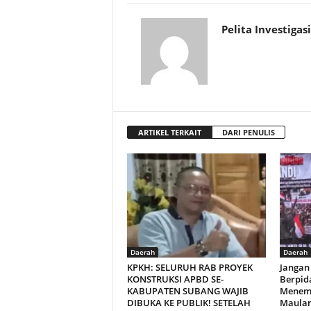
Pelita Investigasi
ARTIKEL TERKAIT
DARI PENULIS
Daerah
Daerah
KPKH: SELURUH RAB PROYEK
Jangan
KONSTRUKSI APBD SE-
Berpid
KABUPATEN SUBANG WAJIB
Menemp
DIBUKA KE PUBLIK! SETELAH
Maulana