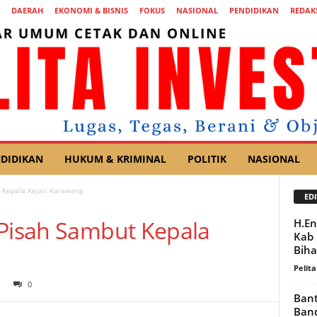
DAERAH
EKONOMI & BISNIS
FOKUS
NASIONAL
PENDIDIKAN
REDAK
DIDIKAN
HUKUM & KRIMINAL
POLITIK
NASIONAL
 Kepala Kejari Karawang
EDI
 Pisah Sambut Kepala
H.En
Kab 
Bihal
Pelita
0
Bant
Ban