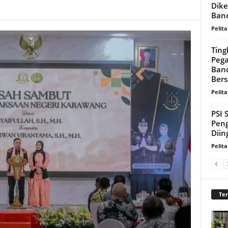
Dike
Band
Pelita
Ting
Pega
Band
Bers
Pelita
PSI 
Peng
Diin
Pelita
Te