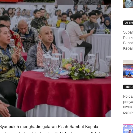
Daer
Subang
Penik
Bupat
Kepal
Hukum
Polda 
penya
untuk
penin
 Syaepuloh menghadiri gelaran Pisah Sambut Kepala