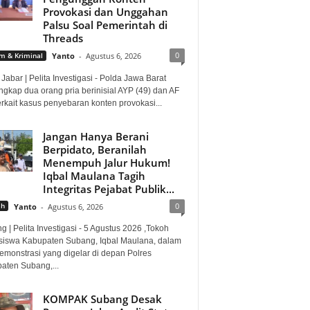
Provokasi dan Unggahan
Palsu Soal Pemerintah di
Threads
0
 & Kriminal
Yanto
-
Agustus 6, 2026
Jabar | Pelita Investigasi - Polda Jawa Barat
gkap dua orang pria berinisial AYP (49) dan AF
erkait kasus penyebaran konten provokasi...
Jangan Hanya Berani
Berpidato, Beranilah
Menempuh Jalur Hukum!
Iqbal Maulana Tagih
Integritas Pejabat Publik...
0
ah
Yanto
-
Agustus 6, 2026
 | Pelita Investigasi - 5 Agustus 2026 ,Tokoh
iswa Kabupaten Subang, Iqbal Maulana, dalam
demonstrasi yang digelar di depan Polres
aten Subang,...
KOMPAK Subang Desak