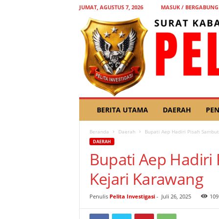
JUMAT, AGUSTUS 7, 2026
MASUK / BERGABUNG
P
BERITA UTAMA
DAERAH
PEN
E
L
Beranda
Daerah
Bupati Aep Hadiri Pisah Sambut
I
DAERAH
T
Bupati Aep Hadiri
A
I
Kejari Karawang
N
V
E
Penulis
Pelita Investigasi
-
Juli 26, 2025
109
S
T