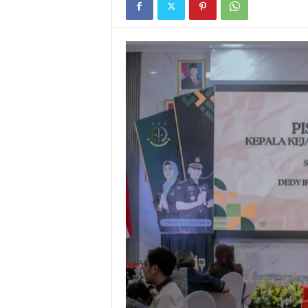
I
G
A
S
I