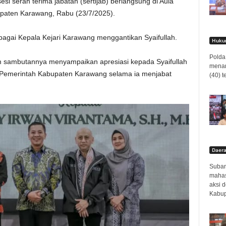
si serah terima jabatan (sertijab) berlangsung di Aula
paten Karawang, Rabu (23/7/2025).
agai Kepala Kejari Karawang menggantikan Syaifullah.
Hukum
Polda 
m sambutannya menyampaikan apresiasi kepada Syaifullah
menan
n Pemerintah Kabupaten Karawang selama ia menjabat
(40) t
Daer
Subang
mahas
aksi 
Kabup