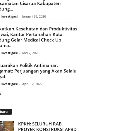
camatan Cisarua Kabupaten
ung...
 Investigasi
-
Januari 28, 2026
katkan Kesehatan dan Produktivitas
wai, Kantor Pertanahan Kota
ung Gelar Medical Check Up
ama...
 Investigasi
-
Mei 7, 2026
Suarakan Politik Antimahar,
amat: Perjuangan yang Akan Selalu
gat
 Investigasi
-
April 12, 2022
rbaru
KPKH: SELURUH RAB
PROYEK KONSTRUKSI APBD