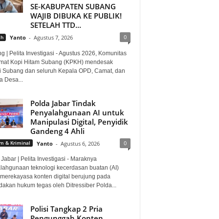
SE-KABUPATEN SUBANG
WAJIB DIBUKA KE PUBLIK!
SETELAH TTD...
0
ah
Yanto
-
Agustus 7, 2026
 | Pelita Investigasi - Agustus 2026, Komunitas
mat Kopi Hitam Subang (KPKH) mendesak
i Subang dan seluruh Kepala OPD, Camat, dan
a Desa...
Polda Jabar Tindak
Penyalahgunaan AI untuk
Manipulasi Digital, Penyidik
Gandeng 4 Ahli
0
 & Kriminal
Yanto
-
Agustus 6, 2026
Jabar | Pelita Investigasi - Maraknya
lahgunaan teknologi kecerdasan buatan (AI)
 merekayasa konten digital berujung pada
dakan hukum tegas oleh Ditressiber Polda...
Polisi Tangkap 2 Pria
Pengunggah Konten