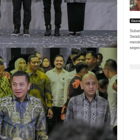
Daer
Suban
Swada
mende
seger