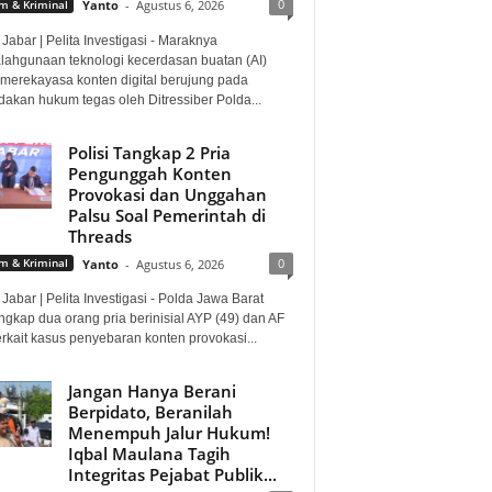
0
 & Kriminal
Yanto
-
Agustus 6, 2026
Jabar | Pelita Investigasi - Maraknya
lahgunaan teknologi kecerdasan buatan (AI)
 merekayasa konten digital berujung pada
dakan hukum tegas oleh Ditressiber Polda...
Polisi Tangkap 2 Pria
Pengunggah Konten
Provokasi dan Unggahan
Palsu Soal Pemerintah di
Threads
0
 & Kriminal
Yanto
-
Agustus 6, 2026
Jabar | Pelita Investigasi - Polda Jawa Barat
gkap dua orang pria berinisial AYP (49) dan AF
erkait kasus penyebaran konten provokasi...
Jangan Hanya Berani
Berpidato, Beranilah
Menempuh Jalur Hukum!
Iqbal Maulana Tagih
Integritas Pejabat Publik...