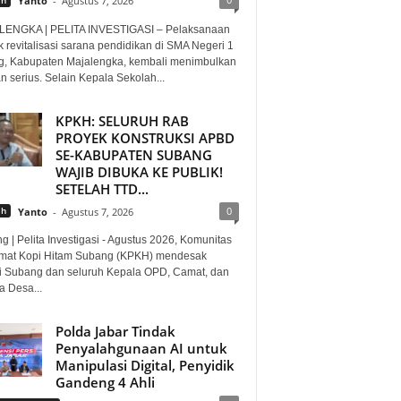
Yanto
-
Agustus 7, 2026
ENGKA | PELITA INVESTIGASI – Pelaksanaan
 revitalisasi sarana pendidikan di SMA Negeri 1
g, Kabupaten Majalengka, kembali menimbulkan
n serius. Selain Kepala Sekolah...
KPKH: SELURUH RAB
PROYEK KONSTRUKSI APBD
SE-KABUPATEN SUBANG
WAJIB DIBUKA KE PUBLIK!
SETELAH TTD...
0
ah
Yanto
-
Agustus 7, 2026
 | Pelita Investigasi - Agustus 2026, Komunitas
mat Kopi Hitam Subang (KPKH) mendesak
i Subang dan seluruh Kepala OPD, Camat, dan
a Desa...
Polda Jabar Tindak
Penyalahgunaan AI untuk
Manipulasi Digital, Penyidik
Gandeng 4 Ahli