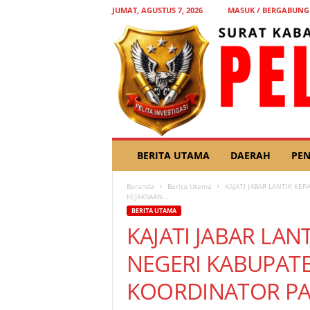
JUMAT, AGUSTUS 7, 2026
MASUK / BERGABUNG
P
BERITA UTAMA
DAERAH
PEN
E
L
Beranda
Berita Utama
KAJATI JABAR LANTIK K
I
KEJAKSAAN...
T
BERITA UTAMA
A
KAJATI JABAR LAN
I
N
NEGERI KABUPAT
V
E
KOORDINATOR PA
S
T