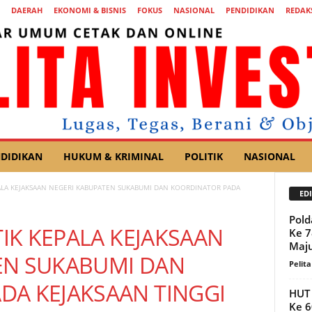
DAERAH
EKONOMI & BISNIS
FOKUS
NASIONAL
PENDIDIKAN
REDAK
DIDIKAN
HUKUM & KRIMINAL
POLITIK
NASIONAL
EPALA KEJAKSAAN NEGERI KABUPATEN SUKABUMI DAN KOORDINATOR PADA
EDI
Pold
TIK KEPALA KEJAKSAAN
Ke 7
Maj
EN SUKABUMI DAN
Pelita
DA KEJAKSAAN TINGGI
HUT 
Ke 6