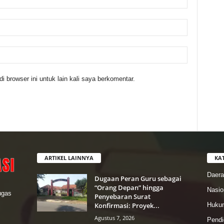
 browser ini untuk lain kali saya berkomentar.
ARTIKEL LAINNYA
KA
Daer
Dugaan Peran Guru sebagai
“Orang Depan” hingga
Nasio
lugas
Penyebaran Surat
Konfirmasi: Proyek...
Hukum
Agustus 7, 2026
Pendi