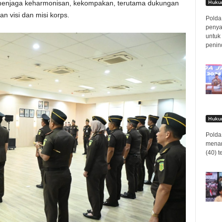
Hukum
menjaga keharmonisan, kekompakan, terutama dukungan
an visi dan misi korps.
Polda 
penya
untuk
penin
Hukum
Polda 
menan
(40) t