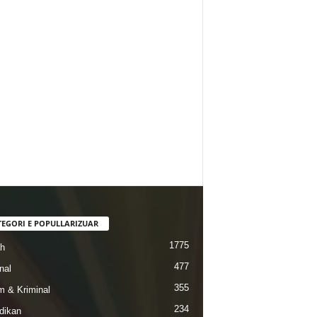
TEGORI E POPULLARIZUAR
1775
ah
477
nal
355
 & Kriminal
234
dikan