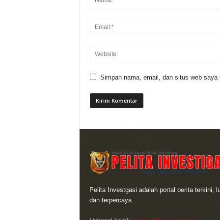
Simpan nama, email, dan situs web saya di
Pelita Investgasi adalah portal berita terkini, 
dan terpercaya.