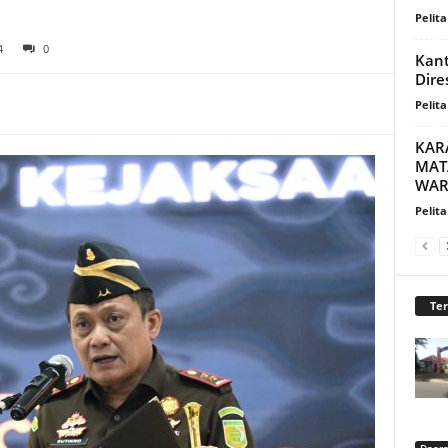
Pelita
4
0
Kant
Dire
Pelita
KAR
MAT
WAR
Pelita
Te
Daer