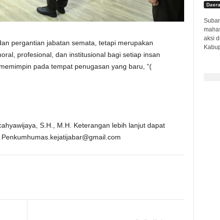
Daer
Subang
mahas
aksi 
dan pergantian jabatan semata, tetapi merupakan
Kabup
, profesional, dan institusional bagi setiap insan
emimpin pada tempat penugasan yang baru, “(
hyawijaya, S.H., M.H. Keterangan lebih lanjut dapat
: Penkumhumas.kejatijabar@gmail.com