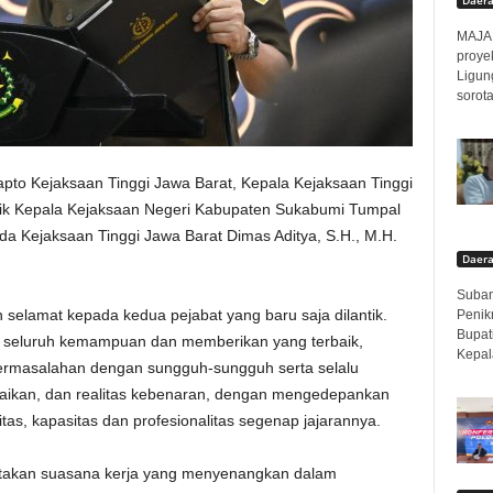
MAJAL
proyek
Ligun
sorota
apto Kejaksaan Tinggi Jawa Barat, Kepala Kejaksaan Tinggi
ntik Kepala Kejaksaan Negeri Kabupaten Sukabumi Tumpal
da Kejaksaan Tinggi Jawa Barat Dimas Aditya, S.H., M.H.
Daer
Subang
elamat kepada kedua pejabat yang baru saja dilantik.
Penik
Bupat
n seluruh kemampuan dan memberikan yang terbaik,
Kepal
rmasalahan dengan sungguh-sungguh serta selalu
ebaikan, dan realitas kebenaran, dengan mengedepankan
tas, kapasitas dan profesionalitas segenap jajarannya.
iptakan suasana kerja yang menyenangkan dalam