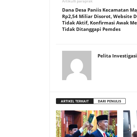
Artikulli paraprak
Dana Desa Paniis Kecamatan Ma
Rp2,54 Miliar Disorot, Website 
Tidak Aktif, Konfirmasi Awak Me
Tidak Ditanggapi Pemdes
Pelita Investigasi
ARTIKEL TERKAIT
DARI PENULIS