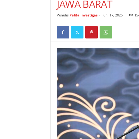
JAWA BARAT
I
G
Penulis
Pelita Investigasi
-
Juni 17, 2026
15
A
S
I