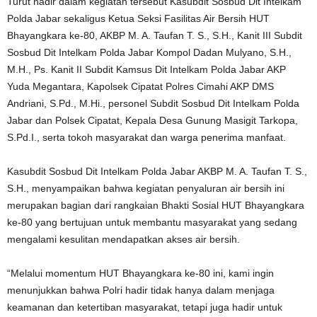
Turut hadir dalam kegiatan tersebut Kasubdit Sosbud Dit Intelkam
Polda Jabar sekaligus Ketua Seksi Fasilitas Air Bersih HUT
Bhayangkara ke-80, AKBP M. A. Taufan T. S., S.H., Kanit III Subdit
Sosbud Dit Intelkam Polda Jabar Kompol Dadan Mulyano, S.H.,
M.H., Ps. Kanit II Subdit Kamsus Dit Intelkam Polda Jabar AKP
Yuda Megantara, Kapolsek Cipatat Polres Cimahi AKP DMS
Andriani, S.Pd., M.Hi., personel Subdit Sosbud Dit Intelkam Polda
Jabar dan Polsek Cipatat, Kepala Desa Gunung Masigit Tarkopa,
S.Pd.I., serta tokoh masyarakat dan warga penerima manfaat.
Kasubdit Sosbud Dit Intelkam Polda Jabar AKBP M. A. Taufan T. S.,
S.H., menyampaikan bahwa kegiatan penyaluran air bersih ini
merupakan bagian dari rangkaian Bhakti Sosial HUT Bhayangkara
ke-80 yang bertujuan untuk membantu masyarakat yang sedang
mengalami kesulitan mendapatkan akses air bersih.
“Melalui momentum HUT Bhayangkara ke-80 ini, kami ingin
menunjukkan bahwa Polri hadir tidak hanya dalam menjaga
keamanan dan ketertiban masyarakat, tetapi juga hadir untuk