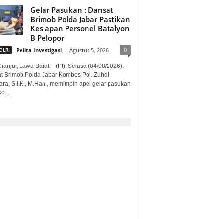
Gelar Pasukan : Dansat
Brimob Polda Jabar Pastikan
Kesiapan Personel Batalyon
B Pelopor
0
OLRI
Pelita Investigasi
-
Agustus 5, 2026
ianjur, Jawa Barat – (PI). Selasa (04/08/2026).
t Brimob Polda Jabar Kombes Pol. Zuhdi
ara, S.I.K., M.Han., memimpin apel gelar pasukan
o...