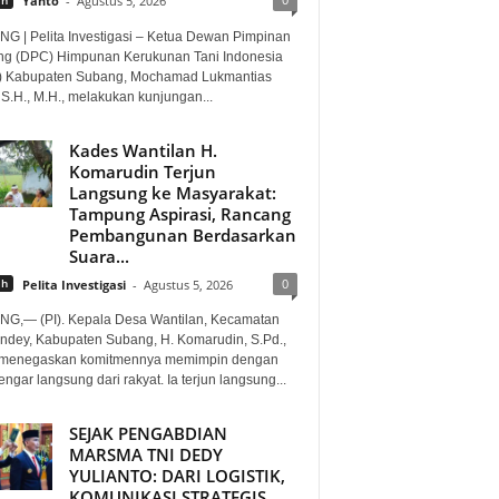
Yanto
-
Agustus 5, 2026
G | Pelita Investigasi – Ketua Dewan Pimpinan
g (DPC) Himpunan Kerukunan Tani Indonesia
) Kabupaten Subang, Mochamad Lukmantias
 S.H., M.H., melakukan kunjungan...
Kades Wantilan H.
Komarudin Terjun
Langsung ke Masyarakat:
Tampung Aspirasi, Rancang
Pembangunan Berdasarkan
Suara...
0
ah
Pelita Investigasi
-
Agustus 5, 2026
G,— (PI). Kepala Desa Wantilan, Kecamatan
ndey, Kabupaten Subang, H. Komarudin, S.Pd.,
. menegaskan komitmennya memimpin dengan
gar langsung dari rakyat. Ia terjun langsung...
SEJAK PENGABDIAN
MARSMA TNI DEDY
YULIANTO: DARI LOGISTIK,
KOMUNIKASI STRATEGIS