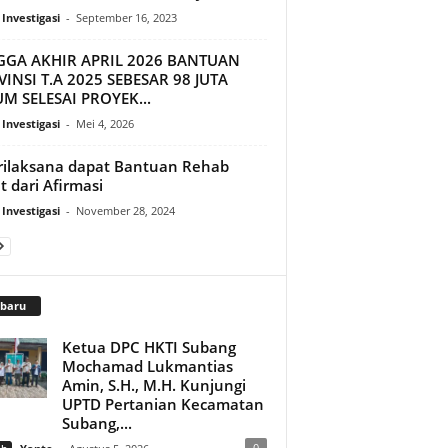
 Investigasi
-
September 16, 2023
GGA AKHIR APRIL 2026 BANTUAN
INSI T.A 2025 SEBESAR 98 JUTA
M SELESAI PROYEK...
 Investigasi
-
Mei 4, 2026
rilaksana dapat Bantuan Rehab
t dari Afirmasi
 Investigasi
-
November 28, 2024
rbaru
Ketua DPC HKTI Subang
Mochamad Lukmantias
Amin, S.H., M.H. Kunjungi
UPTD Pertanian Kecamatan
Subang,...
0
ah