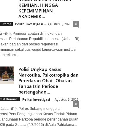
KEMHAN, HINGGA
KEPEMIMPINAN
AKADEMIK...
0
a Utama
Pelita Investigasi
-
Agustus 5, 2026
a –(PI). Promosi jabatan di lingkungan
rsitas Pertahanan Republik Indonesia (Unhan RI)
akan bagian dari proses regenerasi
impinan sekaligus wujud kepercayaan institusi
dap rekam...
Polisi Ungkap Kasus
Narkotika, Psikotropika dan
Peredaran Obat- Obatan
Tanpa Izin Periode
pertengahan...
 & Kriminal
Pelita Investigasi
-
Agustus 5, 2026
0
 Jabar-(PI). Polres Subang menggelar
rensi Pers Pengungkapan Kasus Tindak Pidana
lahgunaan Narkoba periode pertengahan Bulan
026 pada Selasa (4/8/2026) di Aula Patriatama...