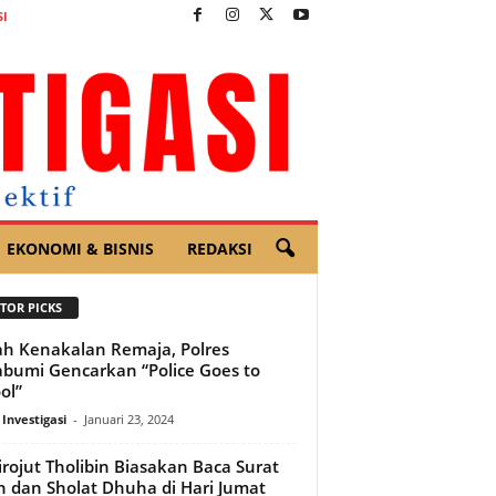
I
EKONOMI & BISNIS
REDAKSI
TOR PICKS
h Kenakalan Remaja, Polres
bumi Gencarkan “Police Goes to
ol”
 Investigasi
-
Januari 23, 2024
irojut Tholibin Biasakan Baca Surat
n dan Sholat Dhuha di Hari Jumat