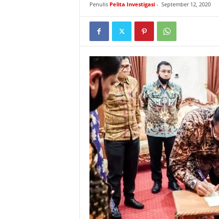
Penulis
Pelita Investigasi
-
September 12, 2020
I
G
A
S
I