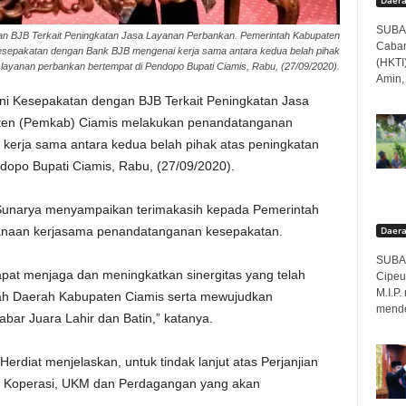
SUBAN
n BJB Terkait Peningkatan Jasa Layanan Perbankan. Pemerintah Kabupaten
Caban
sepakatan dengan Bank BJB mengenai kerja sama antara kedua belah pihak
(HKTI
 layanan perbankan bertempat di Pendopo Bupati Ciamis, Rabu, (27/09/2020).
Amin,
ni Kesepakatan dengan BJB Terkait Peningkatan Jasa
ten (Pemkab) Ciamis melakukan penandatanganan
erja sama antara kedua belah pihak atas peningkatan
dopo Bupati Ciamis, Rabu, (27/09/2020).
t Sunarya menyampaikan terimakasih kepada Pemerintah
Daer
sanaan kerjasama penandatanganan kesepakatan.
SUBAN
pat menjaga dan meningkatkan sinergitas yang telah
Cipeu
M.I.P
ntah Daerah Kabupaten Ciamis serta mewujudkan
menden
bar Juara Lahir dan Batin,” katanya.
Herdiat menjelaskan, untuk tindak lanjut atas Perjanjian
as Koperasi, UKM dan Perdagangan yang akan