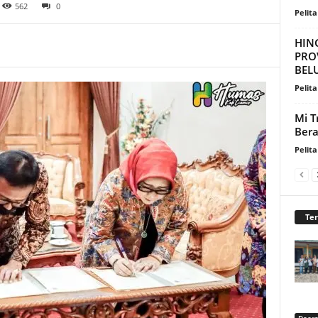
562
0
Pelita
HIN
PROV
BELU
Pelita
Mi T
Bera
Pelita
Te
Daer