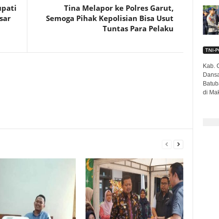
upati
Tina Melapor ke Polres Garut,
sar
Semoga Pihak Kepolisian Bisa Usut
Tuntas Para Pelaku
TNI-P
Kab. C
Dansa
Batub
di Mak