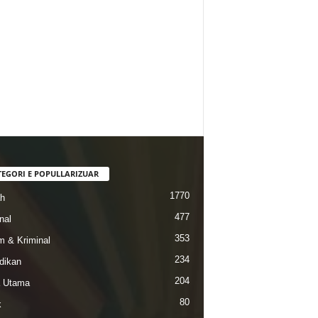
TEGORI E POPULLARIZUAR
1770
ah
477
nal
353
 & Kriminal
234
dikan
204
a Utama
80
k