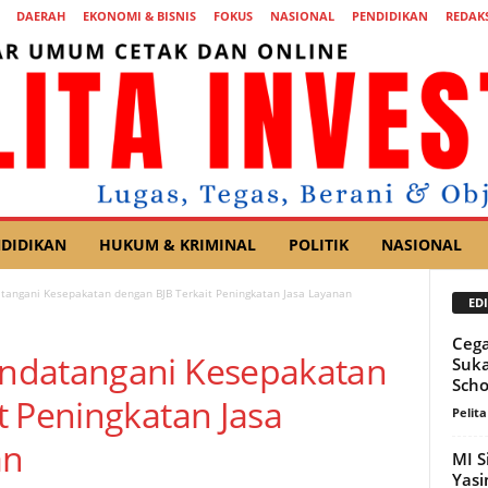
DAERAH
EKONOMI & BISNIS
FOKUS
NASIONAL
PENDIDIKAN
REDAKS
DIDIKAN
HUKUM & KRIMINAL
POLITIK
NASIONAL
angani Kesepakatan dengan BJB Terkait Peningkatan Jasa Layanan
EDI
Cega
ndatangani Kesepakatan
Suka
Scho
t Peningkatan Jasa
Pelita
an
MI S
Yasi