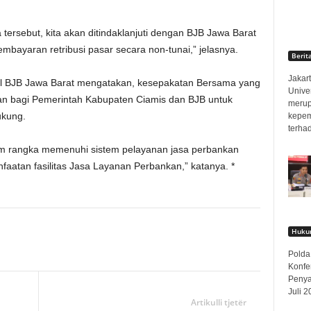
tersebut, kita akan ditindaklanjuti dengan BJB Jawa Barat
bayaran retribusi pasar secara non-tunai,” jelasnya.
Berit
Jakart
itl BJB Jawa Barat mengatakan, kesepakatan Bersama yang
Unive
san bagi Pemerintah Kabupaten Ciamis dan BJB untuk
merup
ukung.
kepem
terha
am rangka memenuhi sistem pelayanan jasa perbankan
atan fasilitas Jasa Layanan Perbankan,” katanya. *
Hukum
Polda
Konfe
Penya
Juli 2
Artikulli tjetër