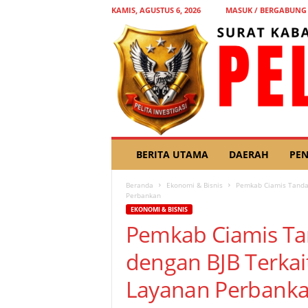
KAMIS, AGUSTUS 6, 2026
MASUK / BERGABUNG
P
BERITA UTAMA
DAERAH
PEN
E
L
Beranda
Ekonomi & Bisnis
Pemkab Ciamis Tandat
I
Perbankan
T
EKONOMI & BISNIS
A
Pemkab Ciamis Ta
I
N
dengan BJB Terkai
V
E
Layanan Perbank
S
T