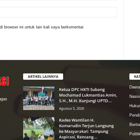
 browser ini untuk lain kali saya berkomentar.
ARTIKEL LAINNYA
KA
Daer
Ketua DPC HKTI Subang
Mochamad Lukmantias Amin,
Nasio
lugas
S.H., M.H. Kunjungi UPTD...
Hukum
Agustus 5, 2026
Pendi
Kades Wantilan H.
Berit
Komarudin Terjun Langsung
ke Masyarakat: Tampung
Politi
Aspirasi, Rancang...