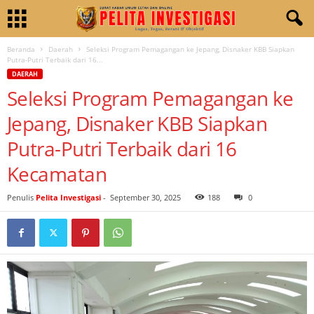
Beranda
Daerah
Seleksi Program Pemagangan ke Jepang, Disnaker KBB Siapkan
Putra-Putri Terbaik dari 16...
DAERAH
Seleksi Program Pemagangan ke
Jepang, Disnaker KBB Siapkan
Putra-Putri Terbaik dari 16
Kecamatan
Penulis
Pelita Investigasi
-
September 30, 2025
188
0