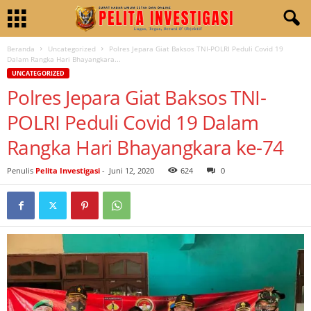
Beranda
Uncategorized
Polres Jepara Giat Baksos TNI-POLRI Peduli Covid 19
Dalam Rangka Hari Bhayangkara...
UNCATEGORIZED
Polres Jepara Giat Baksos TNI-
POLRI Peduli Covid 19 Dalam
Rangka Hari Bhayangkara ke-74
Penulis
Pelita Investigasi
-
Juni 12, 2020
624
0