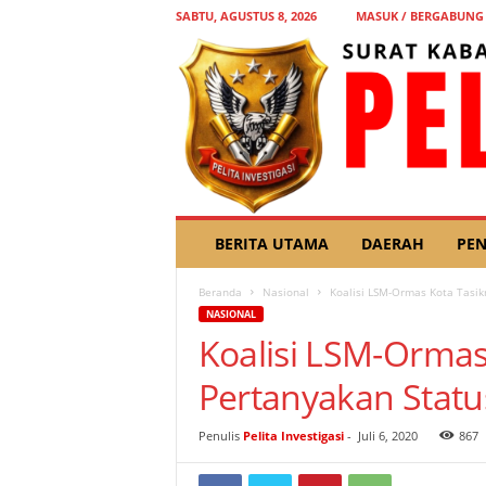
SABTU, AGUSTUS 8, 2026
MASUK / BERGABUNG
P
BERITA UTAMA
DAERAH
PEN
E
L
Beranda
Nasional
Koalisi LSM-Ormas Kota Tasik
I
NASIONAL
T
Koalisi LSM-Ormas
A
I
Pertanyakan Statu
N
V
E
Penulis
Pelita Investigasi
-
Juli 6, 2020
867
S
T