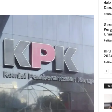
dal
Dana
Pelita
Gerc
Perg
Uma
Pelita
KPU 
2024
Pelita
Te