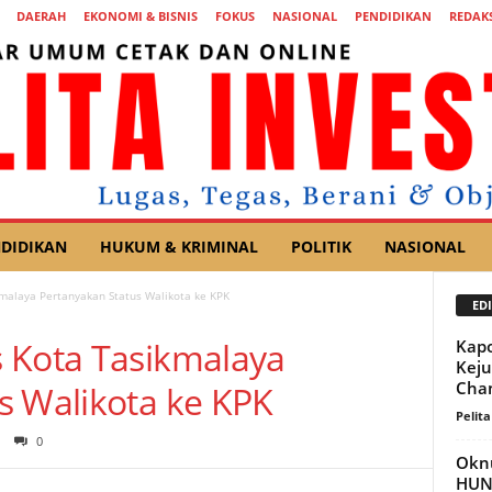
DAERAH
EKONOMI & BISNIS
FOKUS
NASIONAL
PENDIDIKAN
REDAKS
DIDIKAN
HUKUM & KRIMINAL
POLITIK
NASIONAL
malaya Pertanyakan Status Walikota ke KPK
EDI
 Kota Tasikmalaya
Kapo
Keju
Cha
s Walikota ke KPK
Pelita
0
Okn
HUNI