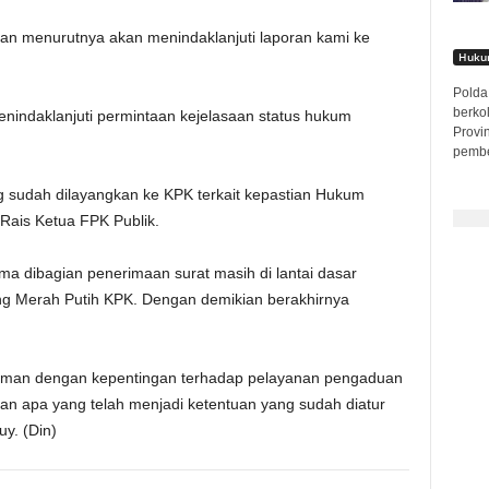
dan menurutnya akan menindaklanjuti laporan kami ke
Hukum
Polda 
berko
enindaklanjuti permintaan kejelasaan status hukum
Provi
pembe
 sudah dilayangkan ke KPK terkait kepastian Hukum
Rais Ketua FPK Publik.
a dibagian penerimaan surat masih di lantai dasar
ng Merah Putih KPK. Dengan demikian berakhirnya
sman dengan kepentingan terhadap pelayanan pengaduan
n apa yang telah menjadi ketentuan yang sudah diatur
y. (Din)