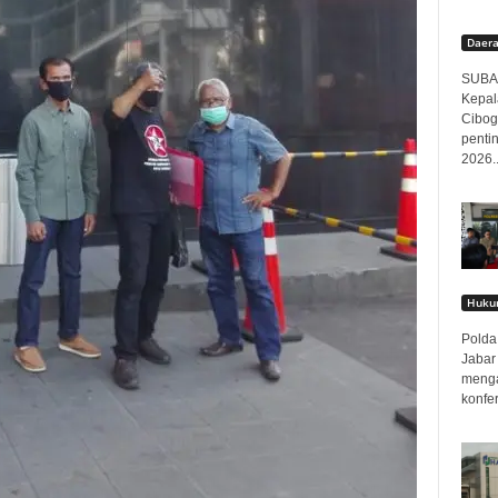
Daer
SUBAN
Kepal
Cibog
penti
2026..
Hukum
Polda 
Jabar
menga
konfer