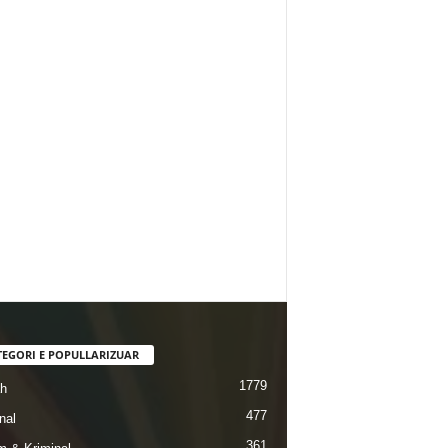
TEGORI E POPULLARIZUAR
1779
ah
477
nal
361