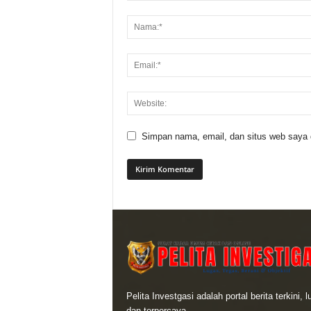
Simpan nama, email, dan situs web saya di
Pelita Investgasi adalah portal berita terkini, 
dan terpercaya.