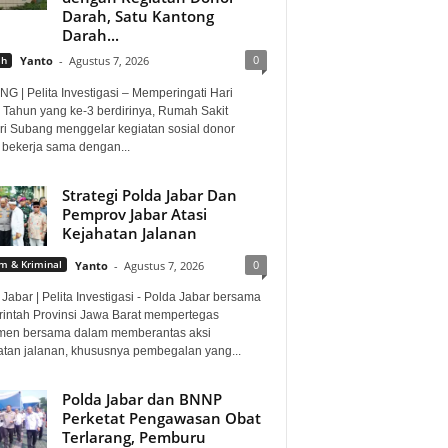
Darah, Satu Kantong
Darah...
0
ah
Yanto
-
Agustus 7, 2026
G | Pelita Investigasi – Memperingati Hari
 Tahun yang ke-3 berdirinya, Rumah Sakit
i Subang menggelar kegiatan sosial donor
 bekerja sama dengan...
Strategi Polda Jabar Dan
Pemprov Jabar Atasi
Kejahatan Jalanan
0
 & Kriminal
Yanto
-
Agustus 7, 2026
Jabar | Pelita Investigasi - Polda Jabar bersama
intah Provinsi Jawa Barat mempertegas
men bersama dalam memberantas aksi
atan jalanan, khususnya pembegalan yang...
Polda Jabar dan BNNP
Perketat Pengawasan Obat
Terlarang, Pemburu