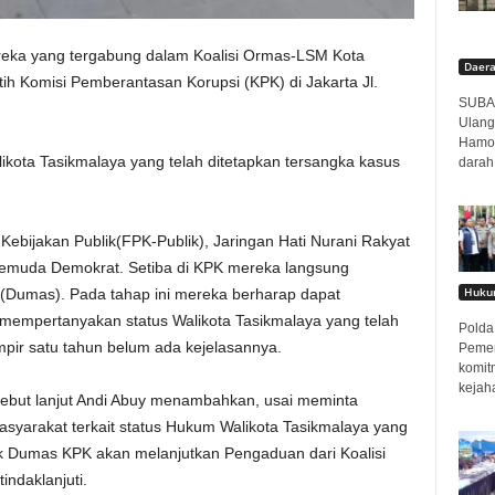
ereka yang tergabung dalam Koalisi Ormas-LSM Kota
Daer
ih Komisi Pemberantasan Korupsi (KPK) di Jakarta Jl.
SUBAN
Ulang
Hamor
kota Tasikmalaya yang telah ditetapkan tersangka kasus
darah
Kebijakan Publik(FPK-Publik), Jaringan Hati Nurani Rakyat
emuda Demokrat. Setiba di KPK mereka langsung
Hukum
Dumas). Pada tahap ini mereka berharap dapat
mpertanyakan status Walikota Tasikmalaya yang telah
Polda 
pir satu tahun belum ada kejelasannya.
Pemer
komit
kejah
ebut lanjut Andi Abuy menambahkan, usai meminta
yarakat terkait status Hukum Walikota Tasikmalaya yang
ak Dumas KPK akan melanjutkan Pengaduan dari Koalisi
ndaklanjuti.