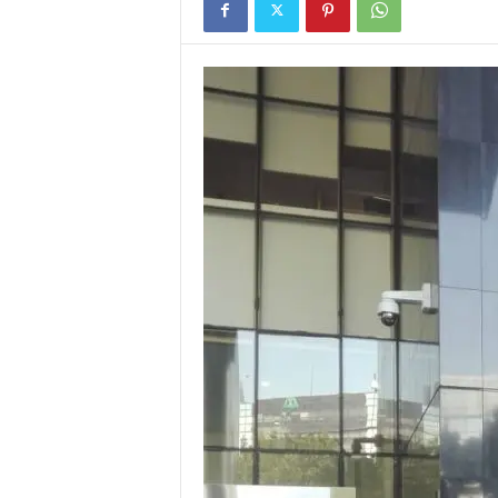
I
G
A
S
I