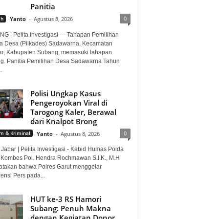
Panitia
0
ah
Yanto
-
Agustus 8, 2026
G | Pelita Investigasi — Tahapan Pemilihan
a Desa (Pilkades) Sadawarna, Kecamatan
o, Kabupaten Subang, memasuki tahapan
ng. Panitia Pemilihan Desa Sadawarna Tahun
.
Polisi Ungkap Kasus
Pengeroyokan Viral di
Tarogong Kaler, Berawal
dari Knalpot Brong
0
 & Kriminal
Yanto
-
Agustus 8, 2026
Jabar | Pelita Investigasi - Kabid Humas Polda
 Kombes Pol. Hendra Rochmawan S.I.K., M.H
takan bahwa Polres Garut menggelar
ensi Pers pada...
HUT ke-3 RS Hamori
Subang: Penuh Makna
dengan Kegiatan Donor