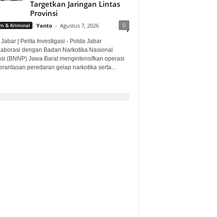
Targetkan Jaringan Lintas
Provinsi
0
 & Kriminal
Yanto
-
Agustus 7, 2026
Jabar | Pelita Investigasi - Polda Jabar
laborasi dengan Badan Narkotika Nasional
nsi (BNNP) Jawa Barat mengintensifkan operasi
rantasan peredaran gelap narkotika serta...