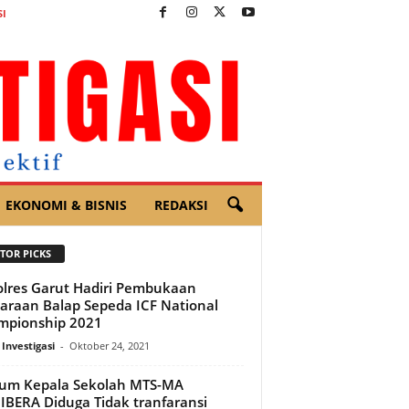
I
EKONOMI & BISNIS
REDAKSI
TOR PICKS
lres Garut Hadiri Pembukaan
araan Balap Sepeda ICF National
mpionship 2021
 Investigasi
-
Oktober 24, 2021
um Kepala Sekolah MTS-MA
BERA Diduga Tidak tranfaransi